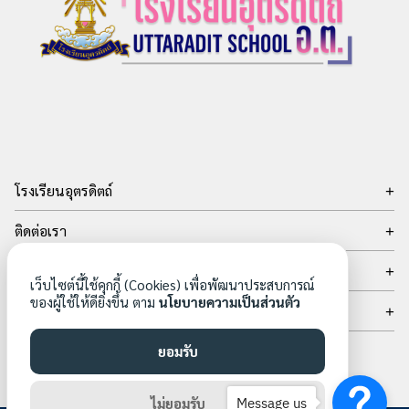
โรงเรียนอุตรดิตถ์
เลขที่ 15 ถ.อินใจมี ต.ท่าอิฐ อ.เมือง จ.อุตรดิตถ์ 53000
ติดต่อเรา
โทรศัพท์
ผู้ดูแลระบบ
: 05-504-9665
เว็บไซต์นี้ใช้คุกกี้ (Cookies) เพื่อพัฒนาประสบการณ์
เข้าสู่ระบบ
โทรสาร
ของผู้ใช้ให้ดียิ่งขึ้น ตาม
นโยบายความเป็นส่วนตัว
เข้าฟีด
เครือข่ายสังคมออนไลน์
: 05-504-9605
แสดงความเห็นฟีด
Email: sarabunutd@utd.ac.th
WordPress.org
ยอมรับ
Message us
ไม่ยอมรับ