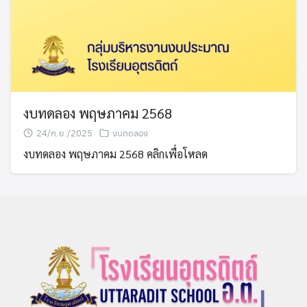
งบทดลอง พฤษภาคม 2568
24/ก.ย./2025
งบทดลอง
งบทดลอง พฤษภาคม 2568 คลิกเพื่อโหลด